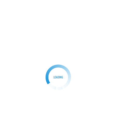
Berita
Hukum
‎Dipaksa Tandatangan Jual Rumah, Pembeli dan
Notaris Geruduk Rumah Kakak Korban KDRT
Redaksi
05/07/2025
0
‎TANGERANG –ParpanNews.com Dugaan penjualan
rumah tanpa persetujuan istri kembali mencuat.
Seorang perempuan berinisial D (35), […]
Facebook
Mastodon
Email
Share