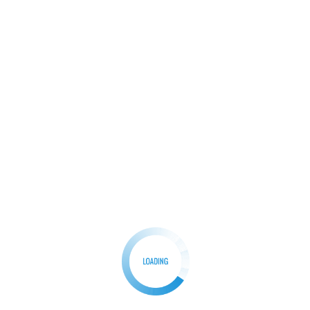
Pemerintahan
POLRI
TNI
Bupati Bogor Rudy Susmanto, S.Si Serta Dandim
0621/Kab.Bogor Letkol Inf Henggar Tri Wahono,
S.H.,M.H., Hadiri Penutupan TMMD ke -123 /Kodim
0621/Kab.Bogor tahun 2025
Redaksi
20/03/2025
0
Bogor- ParpanNews.com IUpacara penutupan
Tentara Manunggal Masuk Desa (TMMD) ke -123