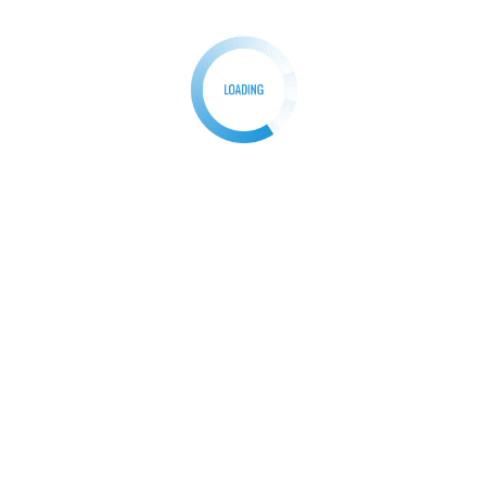
Cari
Cari
Recent Posts
Kapolda Metro Jaya Cek Kesiapan Pengamanan Libur Akhir
Tahun di Ancol
Artis dan Pengusaha Elvita Meluncurkan Novel Perdana
“Bukan Yang Kedua” di Hari Ulang Tahunnya
HGN & HUT PGRI 2025: Semangat Guru Parungpanjang
dalam Adu Prestasi
Diberi Janji Tidak Pasti Warga Bandar Lampung Akan Lapor
Ke Polisi
Tak Ada Ruang untuk Pelanggaran: Propam Tindak Oknum
Polisi yang Resahkan Warga