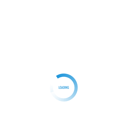
menorehkan prestasi membanggakan […]
Facebook
Mastodon
Email
Share