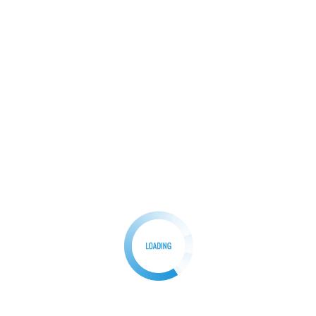
 sering terjadi di wilayah Parung Panjang adalah
an jalur khusus tambang. Imbuhnya
ngsung oleh Pj Bupati Bogor, sehingga kami bisa sharing dan
 solusi terhadap permasalahan yang ada di wilayah kami,”
P Kapten Inf. Masrul, Kapolsek Parungpanjang Kompol
dang Kosasih, Sat Pol PP kecamatan Parungpanjang, Para
arungpanjang dr. Susi beserta jajarannya, Tokoh masyara