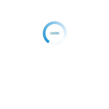
Kades Pingku H.Madnawin kepada awak med
Next:
mengapresiasi dengan di aktifkan kembali pos ron
oleh wargan
BERITA
Sambut HUT Persit Kartika
Chandra Kirana ke 79, Kodim
0621/Kab Bogor Gelar Donor
Darah
Redaksi
23/01/2025
0