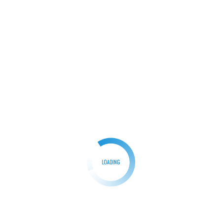
berlokasi di Kp.Asem, Desa Cikuda, […]
Facebook
Mastodon
Email
Share