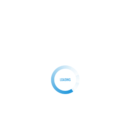
 bersinergi dengan Pemerintah Daerah untuk mendukung
tama disektor kesehatan, pendidikan, ekonomi dan
Cuaca Hujan Tidak Menyurutkan Langkah Peser
Next:
Ruwahan BANI ABBAS 2025 Jelang Ramadh