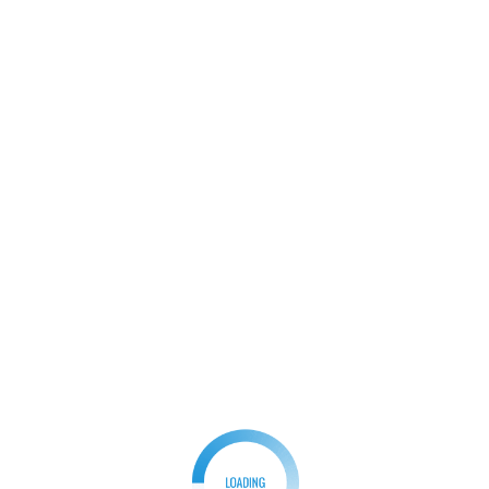
BERITA
Kapten Infanteri M.Takwin Zulfikar Pasiter Kodim
0621/Kab.Bogor Semangati Pasukan dan Masyarakat
Dalam TMMD ke – 123 Tahun 2025
Redaksi
21/02/2025
0
Bogor, ParpanNews.com I Cuaca ekstrim di wilayah
Kabupaten Bogor dan bulan Februari ini yang
merupakan musim […]