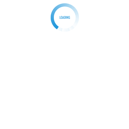
TMMD ke -1
BERITA
HOME
POLRI
Babinsa Koramil 0621-23/PP
Serda Kusnadi Monitoring
Penyaluran Beras Bulog 10 k
di Kantor Desa Parung
panjang
Redaksi
08/10/2024
0
ParpanNews.com I Bogor – Serda
Kusnadi Babinsa Desa
Parungpanjang melaksanakan
ng untuk
kegiatan monitoring penyaluran
: Propam Tindak
bantuan Beras Bulog kepada […]
i yang Resahkan