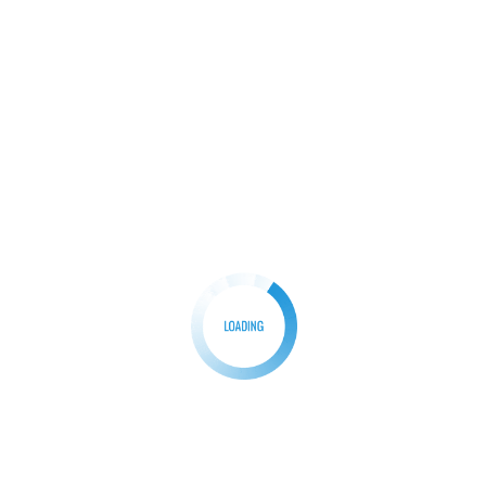
BERITA
TNI
Ibu Rumah Tangga di Rumpin Tewas Mengenaskan di
Kamar Mandi
Redaksi
30/04/2025
0
Bogor – ParpanNews com-Seorang ibu rumah
tangga ditemukan tewas bersimbah darah di
kamar mandi rumahnya […]
Facebook
Mastodon
Email
Share