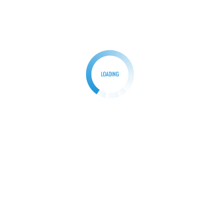
Related Posts
BERITA
Kades Pingku H.Madnawin Gercep Terkait Warga
yang Kurang Gizi dan Stunting di Wilayahnya
Redaksi
29/01/2025
0
Bogor,- ParpanNews.com I Terkait beredarnya
pemberitaan di salah satu Media Online pada
Minggu ,26 Januari […]
Facebook
Mastodon
Email
Share