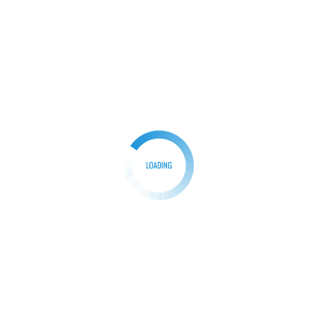
Peletakan Batu Pertama Pembangunan Pos Koramil
Mega Mendung oleh Dandim 0621/Kab Bogor Letkol
Inf Henggar Tri Wahono
Redaksi
04/07/2025
0
Bogor-ParpanNews.com I Peletakan Batu pertama
pembangunan pos Koramil Megamendung 0621-
10/Cisarua oleh Dandim 0621/Kab.bogor Letkol INF
[…]
Facebook
Mastodon
Email
Share