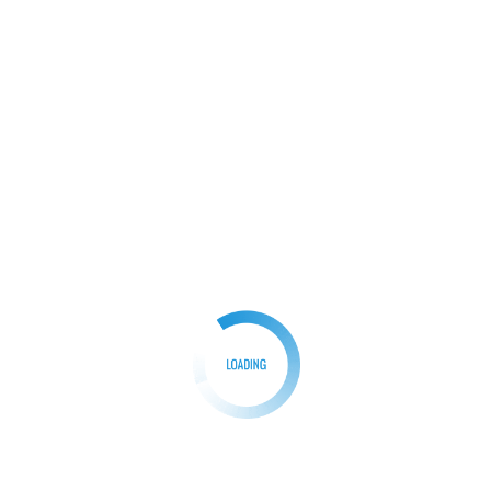
BERITA
Polemik RUU Kejaksaan, IPRI Gelar Diskusi Publik
Dengan Para Pakar Hukum
Redaksi
06/02/2025
0
Jakarta, ParpanNews.com Menyoroti Revisi
Undang Undang (RUU) Kejaksaan, Independen
Pembela Rakyat Indonesia (IPRI) Law Institute […]
Facebook
Mastodon
Email
Share