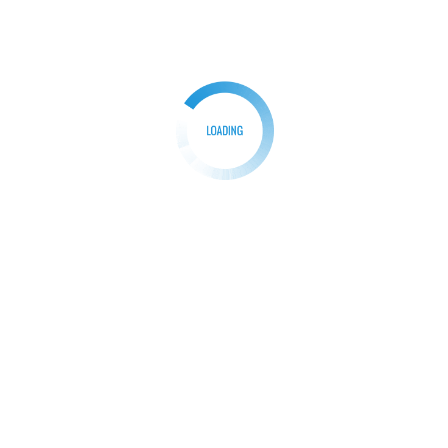
Dago Terendam Banjir
Redaksi
04/03/2025
0
Kab.Bogor|– ParpanNews.com. Hujan deras yang
mengguyur Kecamatan Parung Panjang pada Senin
(4/3/2025) menyebabkan Sungai Cimanceri […]
Facebook
Mastodon
Email
Share