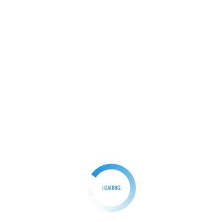
BERITA
POLRI
Hari ke -22 TMMD Kodim 0621 / Kab.Bogor Sudah
mulai Menampakkan Hasil