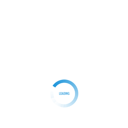
BERITA
​Ketua PKK Lampung Dorong Pemberdayaan dan
Literasi Digital di Desa Sukajaya Lempasing
Redaksi
12/11/2025
0
Parpanews.com | PESAWARAN,- Ketua Tim
Penggerak PKK Provinsi Lampung, Ibu Purnama
Wulan Sari Mirza, bersama […]
Facebook
Mastodon
Email
Share