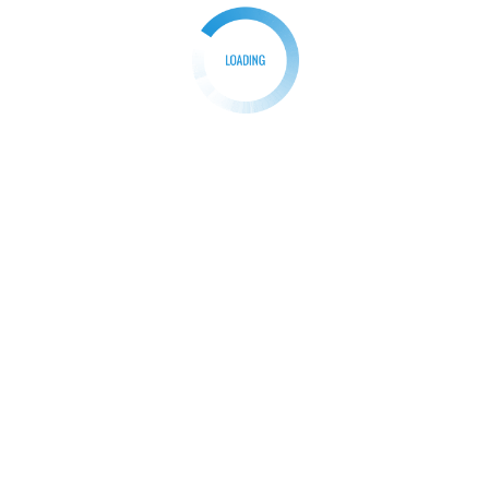
pekan orientasi Himpunan Mahasiswa Buddhis […]
Facebook
Mastodon
Email
Share
BERITA
SOSIAL BUDAYA
Dapat Kehormatan Seremoni 30 Raja Di Puri Agung
Ubud, FWJ Indonesia Katakan Ini