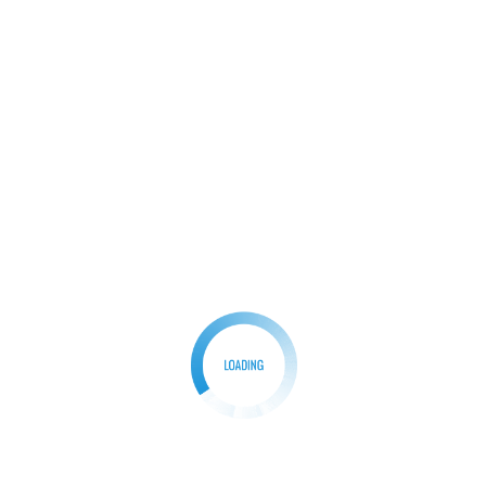
menentukan kepengurusan MUI, demi kepentingan
umat dan organisasi.
​”Langkah ke depan, perlu dilakukan evaluasi dan
perbaikan menyeluruh dalam proses pemilihan
kepengurusan MUI. Hal ini penting untuk memastikan
bahwa proses tersebut dilakukan dengan cara yang
adil, transparan, dan demokratis, sehingga MUI dapat
sepenuhnya menjalankan peran sebagai teladan bagi
umat,” pungkas Tb. Ule. (Red)
Facebook
Mastodon
Email
Share
Posted in
Berita
,
News
Tagged
#Tokoh Masyarakat somasi MUI kab Bogor
Navigasi
Previous:
Next: