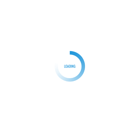
BERITA
HUKUM
Oma Lusiana Laporkan E Kepolisi, Dinilai
Perbuatannya Tindakan Premanisme
Redaksi
10/05/2025
0
TANGERANG | ParpanNews.com – Forum
Wartawan Jaya (FWJ) Indonesia bongkar dugaan