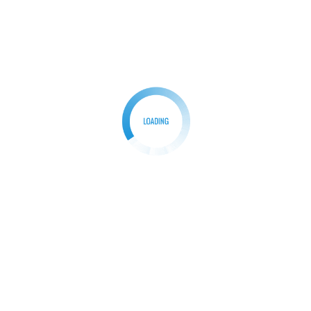
NEWS
Pertemuan Bilateral Presiden Prabowo dan Sekjen
PBB Bahas Sinergi Atasi Tantangan Global
Redaksi
23/09/2025
0
Parpannews.com | Jakarta, 23 September 2025 –
Presiden Republik Indonesia, Prabowo Subianto
melakukan pertemuan bilateral dengan […]
Facebook
Mastodon
Email
Share